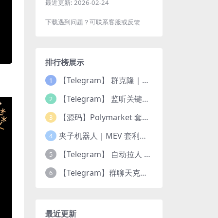
最近更新:
2026-02-24
下载遇到问题？可联系客服或反馈
排行榜展示
【Telegram】 群克隆｜群复制Bot
1
【Telegram】 监听关键词｜TG抓需求 ｜ 实时监测频道
2
【源码】Polymarket 套利机器人 (15分钟高频交易) — 稳定运行版｜更新5种策略
3
夹子机器人｜MEV 套利机器人 ｜ 三明治机器人 ｜ 抢跑机器人 ｜ 绿色安全版源码 ｜ 多语言版本 Python 、JS、Rust | 多链
4
【Telegram】 自动拉人 ｜ 自动强拉机器人 ｜电报群拉人Bot🤖️
5
【Telegram】群聊天克隆｜群复制 ｜Telegram 历史记录转发
6
最近更新