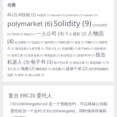
分类
AI
(2)
AI技能
(2)
AI泡沫
(1)
Hermes
(1)
JustinSun
(1)
nansen
(1)
Solidity
(9)
polymarket
(6)
Solidity挖矿
人物志
一人公司
(3)
个人成长
(2)
(1)
TRON
(1)
Web3
(1)
(4)
会员课程
(1)
信息差
(1)
做市商
(1)
内幕交易
(1)
创业
(1)
判断力
(1)
加密货
币
(1)
套利交易
(1)
孙宇晨
(1)
币安人生
(1)
市场判断
(1)
影子钱包
(1)
投机套利
狙击
(1)
投资工具
(1)
提升自我
(1)
暴涨监控
(1)
机会雷达
(1)
波场TRON
(1)
机器人
(3)
电子书
(3)
电子书分享
(1)
精选文章
(1)
系统构建
(1)
羊
视频
(2)
超级个体
(2)
毛工具
(1)
赚钱系统
(1)
赵长鹏
(1)
这世界既残酷也
温柔
(1)
邮件
(1)
链上分析
(1)
复合 ERC20 委托人
CErc20Delegator.sol 是一个智能合约，可以将核心功能
委托给另一个合约 (CErc20Delegate)，同时保持存储和