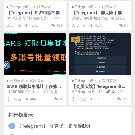
TelegramBot
付费会员
TelegramBot
付费会员
【Telegram】加密币监控器
【Telegram】 群克隆｜群复
｜群消息监控｜代币统计
制Bot
BNB链上代币价格监控及Telegram
克隆任何电报频道或组 电报转发
群组中代币提及统计工具 &...
器 自动转发来自渠道、群组、用户
3 年前
1.3K
19.9
3 年前
4.2K
99
或机...
VIP
付费会员
套利脚本
TelegramBot
亲测源码
$ARB 领取归集地址 | 多账号
【会员实战】Telegram 商业
批量领取脚本工具
化产品构建｜支付闭环｜AI A
$ARB领取归集地址 | 多账号批量
# Telegram Bot 101 🚀 🎉 好消
gent 矩阵 ｜ 加密货币 ｜ 获
领取脚本工具是一款方便快捷的
息！ 这个项目已经完整覆盖了...
3 年前
404
10
3 月前
171
299
客引流 ｜ 官网 90% 核心功能
数...
源码
排行榜展示
【Telegram】 群克隆｜群复制Bot
1