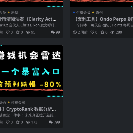
会员
原创
付费会员
原创
币清晰法案《Clarity Act》
【套利工具】Ondo Perps 
– 未来6个月市场玩法预判
工具：$ONDO 低成本自动化
a16z 合伙人 Chris Dixon 发文呼吁通
一个脚本，每天自动跑，Points 每周
每周 17 万美金 ！
ITY ...
账。 2026 年，一个叫 Ond...
周前
0
0
95
99
2 周前
0
0
280
源码
付费会员
】CryptoRank 数据分析技
 5分钟启动你的赚钱机会系统，
越确定一件事： 未来真正拉开差距
数人还在手动找机会 ！
是谁刷信息更勤奋， 而是谁先拥有一
月前
0
0
173
799