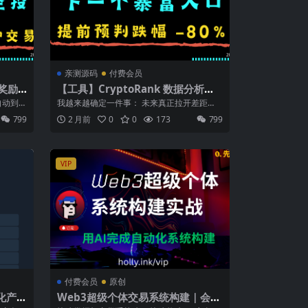
亲测源码
付费会员
刷奖励
【工具】CryptoRank 数据分析技
空投,
能｜ 5分钟启动你的赚钱机会系统，
自动到
我越来越确定一件事： 未来真正拉开差距
大多数人还在手动找机会 ！
的，不是谁刷信息更勤奋， 而是谁先拥有一
799
2 月前
0
0
173
799
套...
VIP
付费会员
原创
业化产品
Web3超级个体交易系统构建｜会员