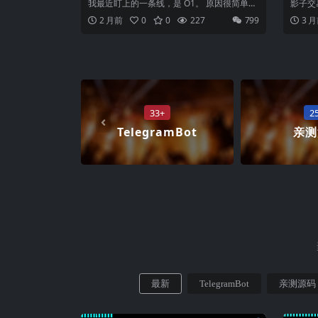
序｜支持 AI Agent
做市
我最近盯上的一条线，是 O1。 原因很简单。
影子交
Coinbase 已经把它放进上线...
的是涨
2 月前
0
0
227
799
3 
33+
2
TelegramBot
亲测
最新
TelegramBot
亲测源码