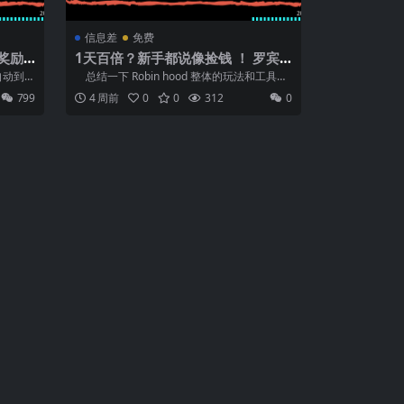
信息差
免费
刷奖励
1天百倍？新手都说像捡钱 ！ 罗宾
空投,
汉全网实战 20个工具推荐 ！ 快速上
自动到
总结一下 Robin hood 整体的玩法和工具，
手罗宾链交易 ！ 小白速成推荐路径
...
799
4 周前
0
0
312
0