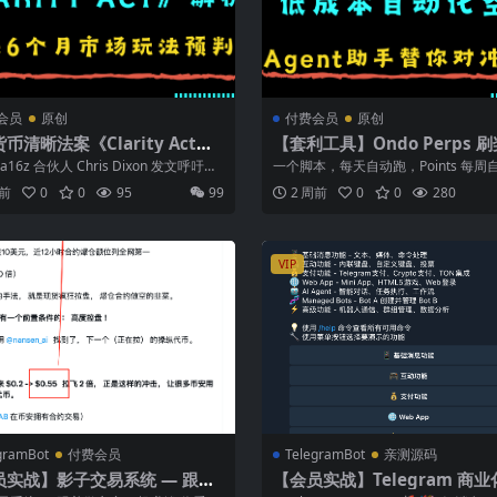
会员
原创
付费会员
原创
币清晰法案《Clarity Act》
【套利工具】Ondo Perps 
– 未来6个月市场玩法预判
工具：$ONDO 低成本自动化
a16z 合伙人 Chris Dixon 发文呼吁通
一个脚本，每天自动跑，Points 每周
每周 17 万美金 ！
ITY ...
账。 2026 年，一个叫 Ond...
周前
0
0
95
99
2 周前
0
0
280
VIP
gramBot
付费会员
TelegramBot
亲测源码
员实战】影子交易系统 — 跟着
【会员实战】Telegram 商