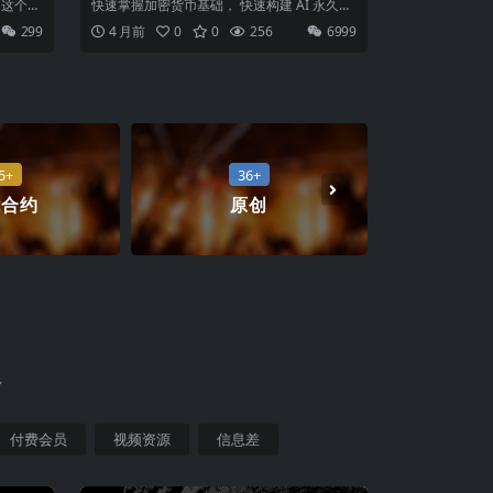
矩阵 ｜
课程
息！ 这个项
快速掌握加密货币基础， 快速构建 AI 永久基
90%
础设施。 用最快的方案， 搭建起通...
299
4 月前
0
0
256
6999
5+
36+
能合约
原创
多
付费会员
视频资源
信息差