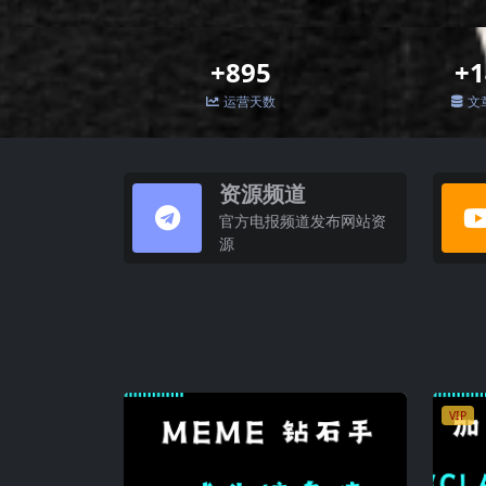
+895
+1
运营天数
文
资源频道
官方电报频道发布网站资
源
VIP