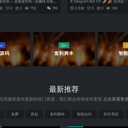
商一起赚钱
构建｜支付闭环｜AI Agent 
易系统 — 跟着做市商一起赚钱 你看到
# Telegram Bot 101 🚀 🎉 好消
加密货币 ｜ 获客引流 ｜ 官网 
跌，我们看到的是做市商的每一步...
目已经完整覆盖了...
月前
0
0
759
799
3 月前
0
0
169
核心功能源码
5+
20+
1
源码
套利脚本
智
最新推荐
当前最新发布更新的热门资源，我们将会持续保持更新
点击查看更
免费
原创
套利脚本
智能合约
软件系统