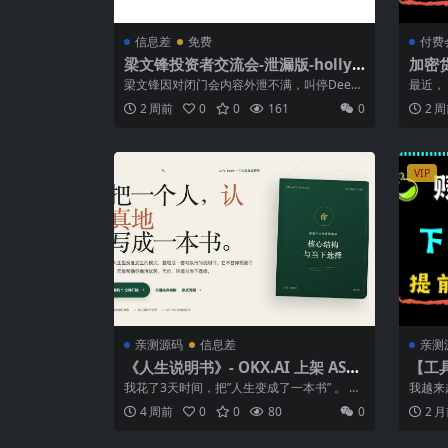
信息差
免费
付费
梁文锋投资者交流会-泄漏版-holly.i
加密货
nk整理版.pdf
解析 
梁文锋因对闭门会内容外泄不满，叫停DeepS
最近， 
eek第二轮融资 暂停部分源于创始人...
过 CLAR
2 周前
0
0
161
0
2 
VIP
亲测源码
信息差
亲测
《人生说明书》- OKX.AI 上架 ASP
【工具
全流程
能｜
我花了3天时间，把”人生变成了一本书” 。 发
我越来
大多
布到了 h...
的，不
4 周前
0
0
80
0
2 
套...