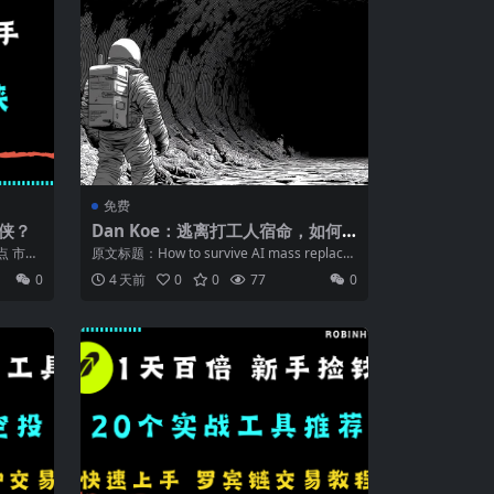
免费
盘侠？
Dan Koe：逃离打工人宿命，如何
在AI替代潮中生存下来？
点 市场
原文标题：How to survive AI mass replace
ment ...
0
4 天前
0
0
77
0