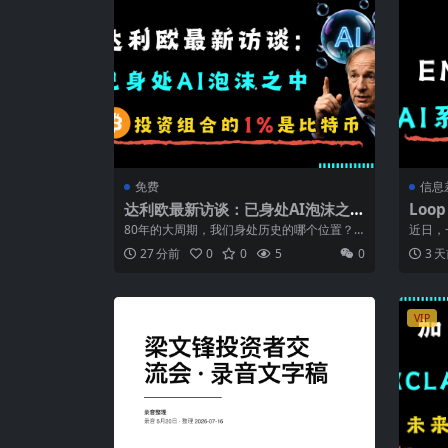
免费
信息
达利欧最新访谈：已身处AI泡沫之
Loop
中，投资组合的1%是比特币
统自
80年的大周期，我们身处历史的哪个位置？
近日，一
状态
桥水基金创始人瑞·达利欧（Ray Da...
「智能
27 分前
0
0
5
0
3 
VIP