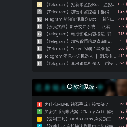
【Telegram】抢新币监控Bot | 监控新币上架 ｜ 币圈抢新 ｜ 狙击机器人
8
1.3K
【Telegram】加密币监控器｜群消息监控｜代币统计
9
1.3K
Telegram 新闻资讯推送Bot ｜ 新闻发布 ｜群消息推送 ｜Telegram
10
811
【会员实战】影子交易系统 — 跟着做市商一起赚钱
11
759
【Telegram】电报频道内容搬运|群内容转发
12
713
【Telegram】加密货币信息查询Bot
13
593
【Telegram】Token 闪崩 / 暴涨 监控机器人 ｜加密货币套利
14
500
Telegram 消息推送机器人 ｜ 消息推送 ｜ 🤖️
15
412
【Telegram】暴涨跟单机器人｜币安机器人
16
394
软件系统 >
为什么MEME 钻石手成了接盘侠？
1
68
加密货币清晰法案《Clarity Act》解析 – 未来6个月市场玩法预判
2
95
【套利工具】Ondo Perps 刷奖励工具：$ONDO 低成本自动化空投, 每周 17 万美金 ！
3
280
【软件】o1空投快速刷量自动化程序｜支持 AI Agent
4
227