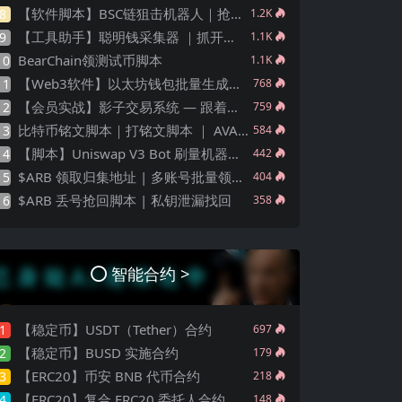
【软件脚本】BSC链狙击机器人｜抢新狙击交易｜自动化狙击｜合约貔貅检查｜完整源码｜支持二次开发
8
1.2K
【工具助手】聪明钱采集器 ｜抓开盘SmartMoney ｜ 抢新钱包批量采集 ｜土狗高端玩家追踪器 ｜源码下载
9
1.1K
BearChain领测试币脚本
10
1.1K
【Web3软件】以太坊钱包批量生成器｜批量创建私钥｜本地离线安全版
11
768
【会员实战】影子交易系统 — 跟着做市商一起赚钱
12
759
比特币铭文脚本｜打铭文脚本 ｜ AVAX、Polygon、Base 打铭文｜ 源码工具 ｜监控群组
13
584
【脚本】Uniswap V3 Bot 刷量机器人｜刷交易量｜画K线
14
442
$ARB 领取归集地址 | 多账号批量领取脚本工具
15
404
$ARB 丢号抢回脚本 | 私钥泄漏找回
16
358
智能合约 >
【稳定币】USDT（Tether）合约
1
697
【稳定币】BUSD 实施合约
2
179
【ERC20】币安 BNB 代币合约
3
218
【ERC20】复合 ERC20 委托人合约
4
148