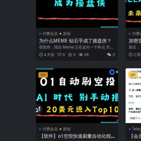
付费会员
原创
付费
为什么MEME 钻石手成了接盘侠？
加密货
解析 
我觉得，现在 Meme 正在走向一个终点 市场
最近， 
越来越像 ICO 后期。 2017...
过 CLAR
4 天前
0
0
68
0
2 
VIP
VIP
付费会员
原创
Tele
【软件】o1空投快速刷量自动化程
【会