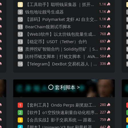
【工具助手】聪明钱采集器 ｜抓开盘SmartMoney ｜ 抢新钱包批量采集 ｜土狗高端玩家追踪器 ｜源码下载
8
1.1K
钱包地址靓号生成器
9
1.1K
【源码】Polymarket 龙虾 AI 自主交易技能 ｜ 全市场｜零基础 ｜多策略 ｜自然语言
10
1.1K
BearChain领测试币脚本
11
1.1K
【Web3软件】以太坊钱包批量生成器｜批量创建私钥｜本地离线安全版
12
768
【稳定币】USDT（Tether）合约
13
697
质押挖矿智能合约｜Solidity挖矿 ｜Solidity质押 ｜ 支持ARB链
14
619
比特币铭文脚本｜打铭文脚本 ｜ AVAX、Polygon、Base 打铭文｜ 源码工具 ｜监控群组
15
584
【Telegram】DexBot 交易机器人｜TG Bot ｜ 仿 Pepe Boots 、GMGN
16
336
套利脚本 >
【套利工具】Ondo Perps 刷奖励工具：$ONDO 低成本自动化空投, 每周 17 万美金 ！
1
280
【软件】o1空投快速刷量自动化程序｜支持 AI Agent
2
227
【会员实战】影子交易系统 — 跟着做市商一起赚钱
3
759
【脚本】Uniswap V3 Bot 刷量机器人｜刷交易量｜画K线
4
442