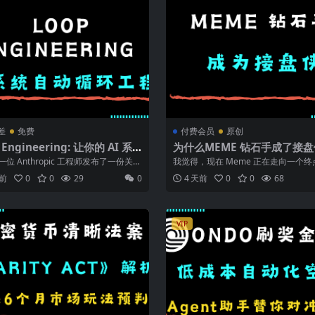
差
免费
付费会员
原创
 Engineering: 让你的 AI 系
为什么MEME 钻石手成了接
动发现任务、交接、验证、保存
位 Anthropic 工程师发布了一份关于
我觉得，现在 Meme 正在走向一个终
并进入下一轮
体系统的循环工程」的 ...
越来越像 ICO 后期。 2017...
天前
0
0
29
0
4 天前
0
0
68
VIP