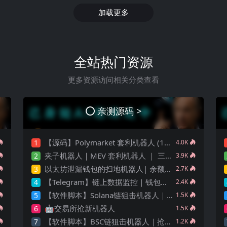
加载更多
全站热门资源
更多资源访问相关分类查看
亲测源码 >
【源码】Polymarket 套利机器人 (15分钟高频交易) — 稳定运行版｜更新5种策略
1
4.0K
夹子机器人｜MEV 套利机器人 ｜ 三明治机器人 ｜ 抢跑机器人 ｜ 绿色安全版源码 ｜ 多语言版本 Python 、JS、Rust | 多链
2
3.9K
以太坊泄漏钱包的扫地机器人| 余额转移 | 钱包监控
3
2.7K
【Telegram】链上数据监控｜钱包交易监控
4
2.4K
【软件脚本】Solana链狙击机器人｜抢新狙击交易｜自动化狙击｜合约貔貅检查｜完整源码｜支持二次开发
5
1.5K
🤖️交易所抢新机器人
6
1.5K
【软件脚本】BSC链狙击机器人｜抢新狙击交易｜自动化狙击｜合约貔貅检查｜完整源码｜支持二次开发
7
1.2K