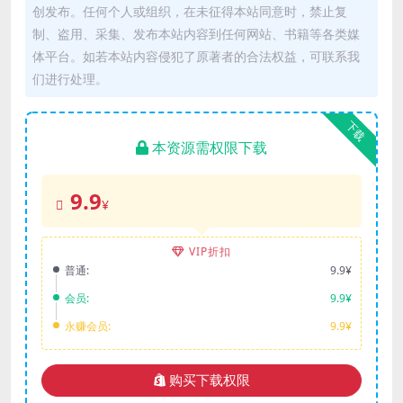
创发布。任何个人或组织，在未征得本站同意时，禁止复
制、盗用、采集、发布本站内容到任何网站、书籍等各类媒
体平台。如若本站内容侵犯了原著者的合法权益，可联系我
们进行处理。
下载
本资源需权限下载
9.9
¥
VIP折扣
普通:
9.9¥
会员:
9.9¥
永赚会员:
9.9¥
购买下载权限