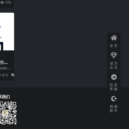
576
首页
讯推送
成为
｜群消息
会员
ader.
812
0
联系
客服
系我们
视频
教学