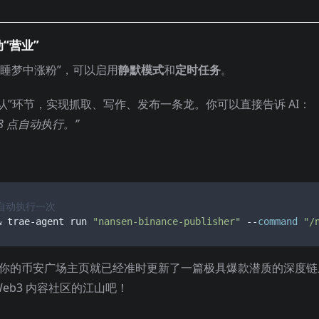
“营业”
睡梦中涨粉”，可以启用
静默模式
和
定时任务
。
确认”环节，实现抓取、写作、发布一条龙。你可以直接告诉 AI：
 点自动执行。”
 自动执行一次 
& trae-agent run 
"nansen-binance-publisher"
 --
command
"/
你的币安广场主页就已经准时更新了一篇极具爆款潜质的深度链
Web3 内容社区的江山吧！