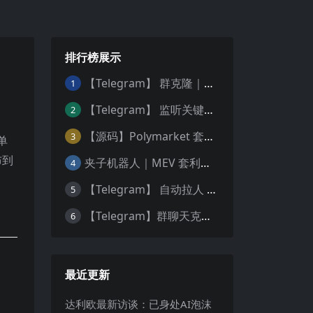
排行榜展示
【Telegram】 群克隆｜群复制Bot
1
【Telegram】 监听关键词｜TG抓需求 ｜ 实时监测频道
2
【源码】Polymarket 套利机器人 (15分钟高频交易) — 稳定运行版｜更新5种策略
3
单
布到
夹子机器人｜MEV 套利机器人 ｜ 三明治机器人 ｜ 抢跑机器人 ｜ 绿色安全版源码 ｜ 多语言版本 Python 、JS、Rust | 多链
4
【Telegram】 自动拉人 ｜ 自动强拉机器人 ｜电报群拉人Bot🤖️
5
【Telegram】群聊天克隆｜群复制 ｜Telegram 历史记录转发
6
最近更新
达利欧最新访谈：已身处AI泡沫