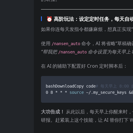
⏰
高阶玩法：设定定时任务，每天自动
如果你连每天发指令都嫌麻烦，想真正实现“
使用
命令，AI 将省略“草稿
/nansen_auto
“帮我把
命令设置为每天早上 8
/nansen_auto
在 AI 的辅助下配置好 Cron 定时脚本后：
bashDownloadCopy code
# 每天早上 8:00
0 8 * * * 
source
 ~/.my_secure_keys &
大功告成！
从此以后，每天早上你醒来时，
研报。赶紧装上这个技能，让 AI 替你打下 