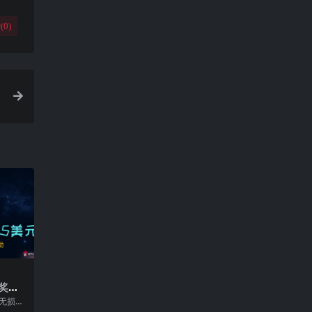
(
0
)
性奖
美元
个无损的
t 上获