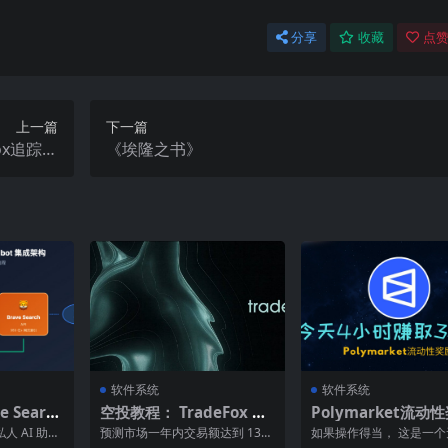
分享
收藏
点赞
上一篇
下一篇
ox追踪并
《埃隆之书》
”钱包获利
软件系统
软件系统
 Searc
空投教程： TradeFox 预
Polymarket流动
dbot 拥有
测市场聚合平台
励：今天赚取了 35 
私人 AI 助手
预测市场一年内交易额达到 130
如果操作得当， 这是一
配置 Bra
亿美元 @Polymarket ，已确认
获利模式。 在 Polymarke