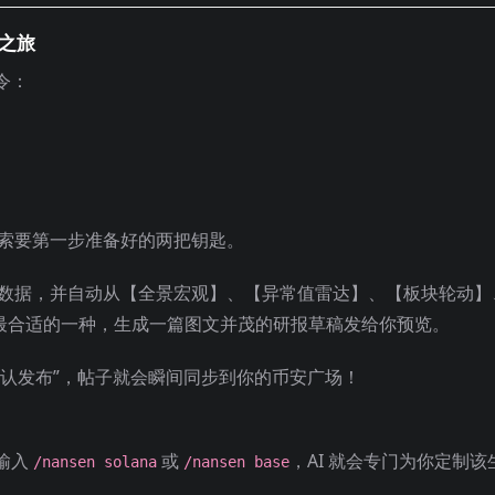
帖之旅
令：
你索要第一步准备好的两把钥匙。
太坊数据，并自动从【全景宏观】、【异常值雷达】、【板块轮动】
选最合适的一种，生成一篇图文并茂的研报草稿发给你预览。
确认发布”，帖子就会瞬间同步到你的币安广场！
输入
或
，AI 就会专门为你定制该
/nansen solana
/nansen base