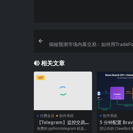
揭秘预测市场内幕交易：如何用TradeF
复制“先知
相关文章
VIP
付费会员
软件系统
软件系统
【Telegram】监控交易
5 分钟配置 Brave
所的加密货币交易
h API 让 Claw
免费的 python/telegram 机器
想让你的 Clawdbot 
人，可轻松执行和监控多个交易
拥有实时联网搜索能力?