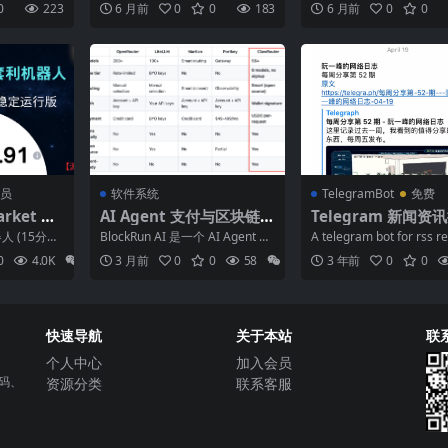
力
0
223
6 月前
0
0
183
6 月前
0
0
$PO...
得流动性...
员
软件系统
TelegramBot
免费
rket 套
AI Agent 支付与区块链基
Telegram 新闻资
钟高频交
础设施 BlockRunAI
Bot ｜ 新闻发布 
器人 (15分钟
BlockRun AI 是一个 AI Agent 支
A telegram bot for rss re
版｜更新5
推送 ｜Telegram
运行版【源码】
付与区块链基础设施平台，通
一个支持应用内阅读...
0
4.0K
699
3 月前
0
0
58
0
3 年前
0
0
过...
快速导航
关于本站
联
个人中心
加入会员
源码、
资源分类
联系客服