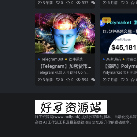
实时联网搜索能
3 年前
0
0
537
29.9
6 月前
0
所的加密...
v...
VIP
TelegramBot
软件系统
亲测源码
付费会
【Telegram】加密货币
【源码】Polyma
信息查询Bot
利机器人 (15分
Telegram 机器人可访问 CoinMa
Polymarket 套利机
易) — 稳定运行
rketCap API 和 Bina...
高频交易) — 稳定
3 年前
0
0
594
0
7 月前
0
...
种策略
好了资源网(www.holly.ink) 提供独家套利脚本、自动化交易
高效 AI 工作流工具及最新赚钱项目复盘,提升你的赚钱效率。