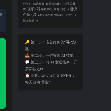
分享
(1)
精选文章
(1)
系统构建
(1)
羊毛工具
视频
(2)
超级
(1)
赚钱系统
(1)
赵长鹏
(1)
个体
(2)
盗
这世界既残酷也温柔
(1)
邮件
(1)
链上分析
(1)
🔑 第一步：准备好你的“两把钥
匙”
📥 第二步：一键安装 AI 技能
💬 第三步：向 AI 发送指令，开
启发帖之旅
⏰ 高阶玩法：设定定时任务，
每天自动“营业”