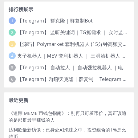
排行榜展示
【Telegram】 群克隆｜群复制Bot
1
【Telegram】 监听关键词｜TG抓需求 ｜ 实时监测频道
2
【源码】Polymarket 套利机器人 (15分钟高频交易) — 稳定运行版｜更新5种策略
3
夹子机器人｜MEV 套利机器人 ｜ 三明治机器人 ｜ 抢跑机器人 ｜ 绿色安全版源码 ｜ 多语言版本 Python 、JS、Rust | 多链
4
【Telegram】 自动拉人 ｜ 自动强拉机器人 ｜电报群拉人Bot🤖️
5
【Telegram】群聊天克隆｜群复制 ｜Telegram 历史记录转发
6
最近更新
《追踪 MEME 币钱包指南》：别再只盯着币价，真正该追
的是那群最早赚钱的人
达利欧最新访谈：已身处AI泡沫之中，投资组合的1%是比
特币