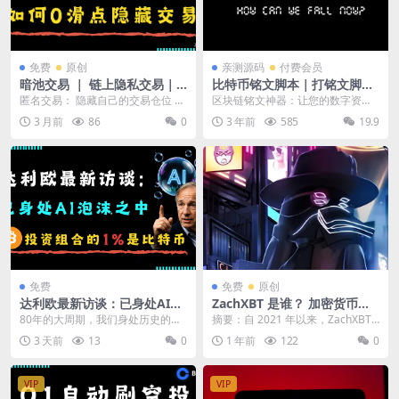
免费
原创
亲测源码
付费会员
暗池交易 ｜ 链上隐私交易｜
比特币铭文脚本｜打铭文脚本
匿名交易 ｜ 0 滑点交易 ｜ 交
｜ AVAX、Polygon、Base
匿名交易： 隐藏自己的交易仓位 ht
区块链铭文神器：让您的数字资产
易奖励
打铭文｜ 源码工具 ｜监控群
tps://www.vanish.trade...
增值飞跃！ 随着区块链技术的不断
3 月前
86
0
3 年前
585
19.9
组
发展和普及，数字资...
免费
免费
原创
达利欧最新访谈：已身处AI泡
ZachXBT 是谁？ 加密货币匿
沫之中，投资组合的1%是比
名侦探
80年的大周期，我们身处历史的哪
摘要：自 2021 年以来，ZachXBT
特币
个位置？ 桥水基金创始人瑞·达利欧
一直是一位自学成才的区块链调查
3 天前
13
0
1 年前
122
0
（Ray Da...
员的数字...
VIP
VIP