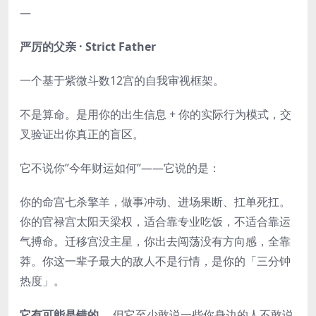
—
严厉的父亲 · Strict Father
一个基于紫微斗数12宫的自我审视框架。
不是算命。是用你的出生信息 + 你的实际行为模式，交
叉验证出你真正的盲区。
它不说你”今年财运如何”——它说的是：
你的命宫七杀擎羊，做事冲动、进场果断、扛单死扛。
你的官禄宫太阳天梁权，适合靠专业吃饭，不适合靠运
气搏命。迁移宫没主星，你出去闯荡没有方向感，全靠
莽。你这一辈子最大的敌人不是行情，是你的「三分钟
热度」。
它有可能是错的。
但它至少敢说一些你身边的人不敢说