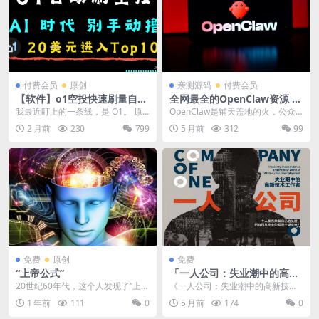
付费会员
原创
亲测源码
付费会员
【软件】o1空投快速刷量自动
全网最全的OpenClaw资源 |
化程序｜支持 AI Agent
超过 1G 安装包|教程|破解
我最近盯上的一条线，是 O1。 原
OpenClaw是铺天盖地的火，公众
码|付费版
因很简单。 Coinbase 已经把它放
号、媒体都在发，这里有OpenCla
2 月前
230
799
5 月前
312
99
进上线...
w安装教...
免费
原创
免费
“上帝公式”
「一人公司：失业潮中的高新
技术工作者」
20世纪60年代，这个人发现了“上帝
《一人公司：失业潮中的高新技术
公式”，证明了： • 过去是“可变的” •
工作者》 是美国人类学家卡丽·莱恩
1 年前
111
0
5 月前
174
0
...
（Carrie ...