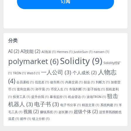
分类
AI
(2)
AI技能
(2)
AI泡沫
(1)
Hermes
(1)
JustinSun
(1)
nansen
(1)
Solidity
(9)
polymarket
(6)
Solidity挖矿
人物志
一人公司
(3)
个人成长
(2)
(1)
TRON
(1)
Web3
(1)
(4)
会员课程
(1)
信息差
(1)
做市商
(1)
内幕交易
(1)
创业
(1)
判断力
(1)
加密货
币
(1)
套利交易
(1)
孙宇晨
(1)
币安人生
(1)
市场判断
(1)
影子钱包
(1)
投机套利
狙击
(1)
投资工具
(1)
提升自我
(1)
暴涨监控
(1)
机会雷达
(1)
波场TRON
(1)
机器人
(3)
电子书
(3)
电子书分享
(1)
精选文章
(1)
系统构建
(1)
羊
视频
(2)
超级个体
(2)
毛工具
(1)
赚钱系统
(1)
赵长鹏
(1)
这世界既残酷也
温柔
(1)
邮件
(1)
链上分析
(1)