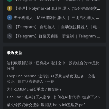
【源码】Polymarket 套利机器人 (15分钟高频交易) — 稳定运行版｜更新5种策略
3
夹子机器人｜MEV 套利机器人 ｜ 三明治机器人 ｜ 抢跑机器人 ｜ 绿色安全版源码 ｜ 多语言版本 Python 、JS、Rust | 多链
4
【Telegram】 自动拉人 ｜ 自动强拉机器人 ｜电报群拉人Bot🤖️
5
【Telegram】群聊天克隆｜群复制 ｜Telegram 历史记录转发
6
最近更新
达利欧最新访谈：已身处AI泡沫之中，投资组合的1%是比
特币
Loop Engineering: 让你的 AI 系统自动发现任务、交接、
验证、保存状态并进入下一轮
为什么MEME 钻石手成了接盘侠？
Dan Koe：逃离打工人宿命，如何在AI替代潮中生存下来？
梁文锋投资者交流会-泄漏版-holly.ink整理版.pdf