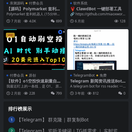
亲测源码
付费会员
软件系统
【源码】Polymarket 套利机
🦞 ClawdBot 一键部署工具
器人 (15分钟高频交易) — 稳定
Polymarket 套利机器人 (15分钟高
🔗 https://github.com/miaoxworl
运行版｜更新5种策略
频交易) — 稳定运行版【源码】 ...
d/ClawdBot...
7 月前
4.0K
699
6 月前
128
VIP
付费会员
原创
TelegramBot
免费
【软件】o1空投快速刷量自动
Telegram 新闻资讯推送Bot
化程序｜支持 AI Agent
｜ 新闻发布 ｜群消息推送 ｜T
我最近盯上的一条线，是 O1。 原
A telegram bot for rss reader. 一
elegram
因很简单。 Coinbase 已经把它放
个支持应用内阅读...
2 月前
228
799
3 年前
812
0
进上线...
排行榜展示
【Telegram】 群克隆｜群复制Bot
1
【Telegram】 监听关键词｜TG抓需求 ｜ 实时监测频道
2