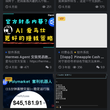
天赚取了 35 美元
我终于，把我最感兴趣的几个模型
如果操作得当， 这是一个无损的获
大一统了。 康波人生周期（Kondra
利模式。 在 Polymarket 上获得流
6 月前
251
6 月前
575
tiev W...
动性...
VIP
软件系统
付费会员
软件系统
Hermes Agent 安装简易教程
【Dapp】Pineapple Cash |
｜ 最后机会！官方封杀前，赶
MEME币官网 ｜Dapp 网站模
爱马仕官方安装： https://hermes-
对于那些寻求绿色节能方法来种植
紧学会自己搭建这套 AI 爱马
板
agent.nousresear...
代币的人来说，Pineapple Cash 是
4 月前
471
0
3 年前
356
9.9
仕+代理的赚钱工作流
所有...
VIP