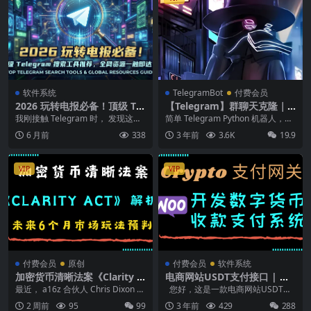
软件系统
TelegramBot
付费会员
2026 玩转电报必备！顶级 Tel
【Telegram】群聊天克隆｜
egram 搜索工具推荐，全网
群复制 ｜Telegram 历史记录
我刚接触 Telegram 时， 发现这个
简单 Telegram Python 机器人，可
资源一触即达
转发
生态，就像一个封闭场所， 很难找
自动将消息从一个聊天转发到另一
6 月前
338
3 年前
3.6K
19.9
到你想...
个...
VIP
VIP
付费会员
原创
付费会员
软件系统
加密货币清晰法案《Clarity A
电商网站USDT支付接口 | 数
ct》解析 – 未来6个月市场玩
字货币付款集成
最近， a16z 合伙人 Chris Dixon 发
您好，这是一款电商网站USDT支
法预判
文呼吁通过 CLARITY ...
付接口，它可以集成数字货币付款
2 周前
95
99
3 年前
429
288
功能...