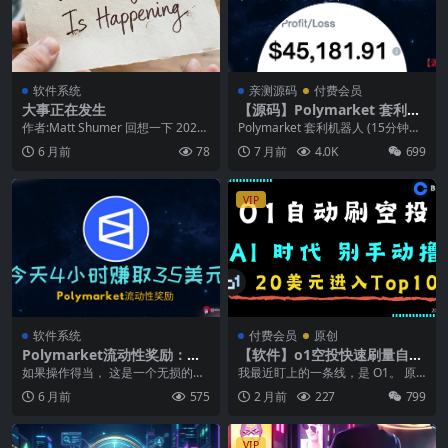
软件系统
亲测源码
付费会员
大事正在发生
【源码】Polymarket 套利机
器人 (15分钟高频交易) — 稳定
作者:Matt Shumer 回想一下 2020
Polymarket 套利机器人 (15分钟高
运行版｜更新5种策略
年 2 月。 如果您仔细观察,...
频交易) — 稳定运行版【源码】 ...
6 月前
78
7 月前
4.0K
699
VIP
软件系统
付费会员
原创
Polymarket流动性奖励：今
【软件】o1空投快速刷量自动
天赚取了 35 美元
化程序｜支持 AI Agent
如果操作得当， 这是一个无损的获
我最近盯上的一条线，是 O1。 原
利模式。 在 Polymarket 上获得流
因很简单。 Coinbase 已经把它放
6 月前
575
2 月前
227
799
动性...
进上线...
VIP