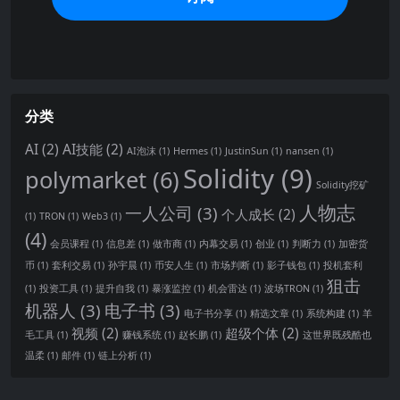
分类
AI
(2)
AI技能
(2)
AI泡沫
(1)
Hermes
(1)
JustinSun
(1)
nansen
(1)
Solidity
(9)
polymarket
(6)
Solidity挖矿
人物志
一人公司
(3)
个人成长
(2)
(1)
TRON
(1)
Web3
(1)
(4)
会员课程
(1)
信息差
(1)
做市商
(1)
内幕交易
(1)
创业
(1)
判断力
(1)
加密货
币
(1)
套利交易
(1)
孙宇晨
(1)
币安人生
(1)
市场判断
(1)
影子钱包
(1)
投机套利
狙击
(1)
投资工具
(1)
提升自我
(1)
暴涨监控
(1)
机会雷达
(1)
波场TRON
(1)
机器人
(3)
电子书
(3)
电子书分享
(1)
精选文章
(1)
系统构建
(1)
羊
视频
(2)
超级个体
(2)
毛工具
(1)
赚钱系统
(1)
赵长鹏
(1)
这世界既残酷也
温柔
(1)
邮件
(1)
链上分析
(1)