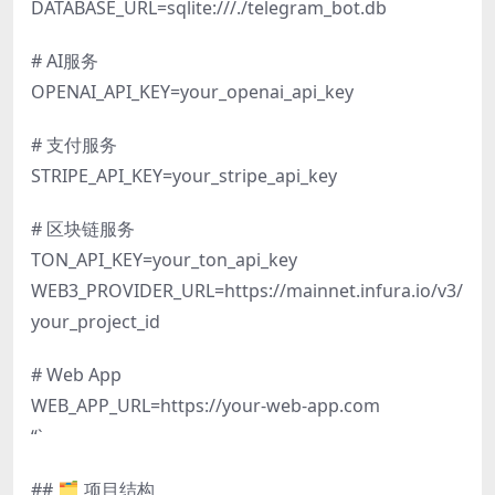
DATABASE_URL=sqlite:///./telegram_bot.db
# AI服务
OPENAI_API_KEY=your_openai_api_key
# 支付服务
STRIPE_API_KEY=your_stripe_api_key
# 区块链服务
TON_API_KEY=your_ton_api_key
WEB3_PROVIDER_URL=https://mainnet.infura.io/v3/
your_project_id
# Web App
WEB_APP_URL=https://your-web-app.com
“`
## 🗂️ 项目结构