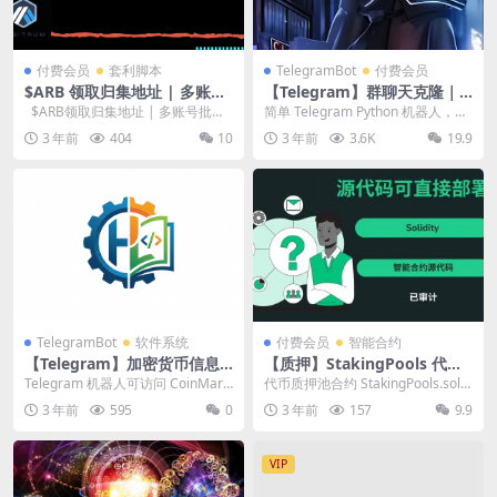
付费会员
套利脚本
TelegramBot
付费会员
$ARB 领取归集地址 | 多账号
【Telegram】群聊天克隆｜
批量领取脚本工具
群复制 ｜Telegram 历史记录
$ARB领取归集地址 | 多账号批量
简单 Telegram Python 机器人，可
转发
领取脚本工具是一款方便快捷的
自动将消息从一个聊天转发到另一
3 年前
404
10
3 年前
3.6K
19.9
数...
个...
TelegramBot
软件系统
付费会员
智能合约
【Telegram】加密货币信息
【质押】StakingPools 代币
查询Bot
质押池
Telegram 机器人可访问 CoinMark
代币质押池合约 StakingPools.sol
etCap API 和 Bina...
是一个智能合约，允许用户在各
3 年前
595
0
3 年前
157
9.9
种...
VIP