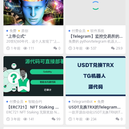
免费
原创
付费会员
软件系统
“上帝公式”
【Telegram】监控交易所的
加密货币交易
20世纪60年代，这个人发现了“上帝
免费的 python/telegram 机器人，
公式”，证明了： • 过去是“可变的” •
可轻松执行和监控多个交易所的加
1 年前
111
0
3 年前
537
29.9
...
密...
付费会员
智能合约
TelegramBot
免费
【ERC721】 NFT Staking 无
USDT兑换TRX的Telegram机
限奖励
器人
ERC721 NFT Staking 无限奖励 NFT
一款开源自动化USDT兑换TRX的Te
质押合约，每天用确切数量...
legram机器人！ 项目简介 ...
3 年前
141
99
1 年前
234
0