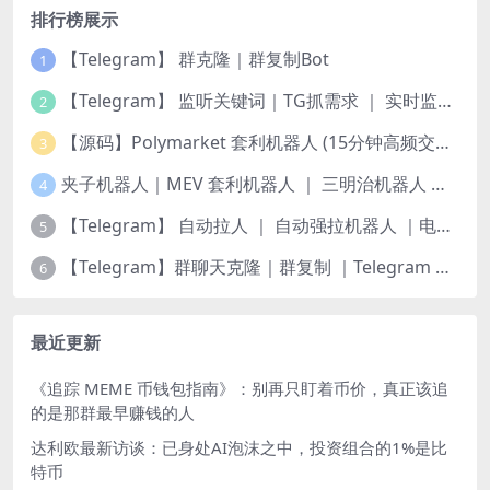
排行榜展示
【Telegram】 群克隆｜群复制Bot
1
【Telegram】 监听关键词｜TG抓需求 ｜ 实时监测频道
2
【源码】Polymarket 套利机器人 (15分钟高频交易) — 稳定运行版｜更新5种策略
3
夹子机器人｜MEV 套利机器人 ｜ 三明治机器人 ｜ 抢跑机器人 ｜ 绿色安全版源码 ｜ 多语言版本 Python 、JS、Rust | 多链
4
【Telegram】 自动拉人 ｜ 自动强拉机器人 ｜电报群拉人Bot🤖️
5
【Telegram】群聊天克隆｜群复制 ｜Telegram 历史记录转发
6
最近更新
《追踪 MEME 币钱包指南》：别再只盯着币价，真正该追
的是那群最早赚钱的人
达利欧最新访谈：已身处AI泡沫之中，投资组合的1%是比
特币