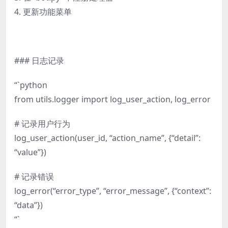
4. 更新功能菜单
### 日志记录
“`python
from utils.logger import log_user_action, log_error
# 记录用户行为
log_user_action(user_id, “action_name”, {“detail”:
“value”})
# 记录错误
log_error(“error_type”, “error_message”, {“context”:
“data”})
“`