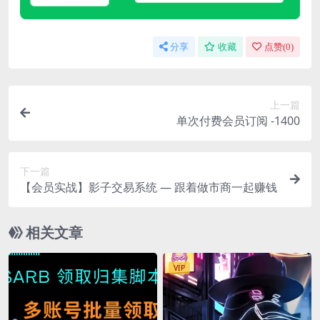
分享
收藏
点赞(
0
)
上一篇
单次付费会员订阅 -1400
下一篇
【会员实战】影子交易系统 — 跟着做市商一起赚钱
相关文章
VIP