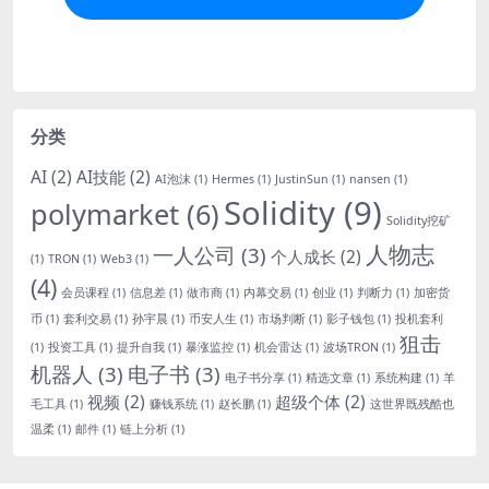
分类
AI
(2)
AI技能
(2)
AI泡沫
(1)
Hermes
(1)
JustinSun
(1)
nansen
(1)
Solidity
(9)
polymarket
(6)
Solidity挖矿
人物志
一人公司
(3)
个人成长
(2)
(1)
TRON
(1)
Web3
(1)
(4)
会员课程
(1)
信息差
(1)
做市商
(1)
内幕交易
(1)
创业
(1)
判断力
(1)
加密货
币
(1)
套利交易
(1)
孙宇晨
(1)
币安人生
(1)
市场判断
(1)
影子钱包
(1)
投机套利
狙击
(1)
投资工具
(1)
提升自我
(1)
暴涨监控
(1)
机会雷达
(1)
波场TRON
(1)
机器人
(3)
电子书
(3)
电子书分享
(1)
精选文章
(1)
系统构建
(1)
羊
视频
(2)
超级个体
(2)
毛工具
(1)
赚钱系统
(1)
赵长鹏
(1)
这世界既残酷也
温柔
(1)
邮件
(1)
链上分析
(1)