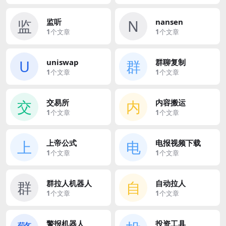
监
N
监听
nansen
1
个文章
1
个文章
U
群
uniswap
群聊复制
1
个文章
1
个文章
交
内
交易所
内容搬运
1
个文章
1
个文章
上
电
上帝公式
电报视频下载
1
个文章
1
个文章
群
自
群拉人机器人
自动拉人
1
个文章
1
个文章
警报机器人
投资工具