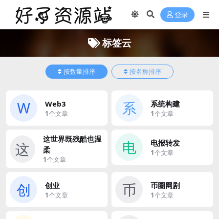
登录
标签云
按数量排序
按名称排序
W
系
Web3
系统构建
1
个文章
1
个文章
这世界既残酷也温
电
电报转发
这
柔
1
个文章
1
个文章
创
币
创业
币圈网剧
1
个文章
1
个文章