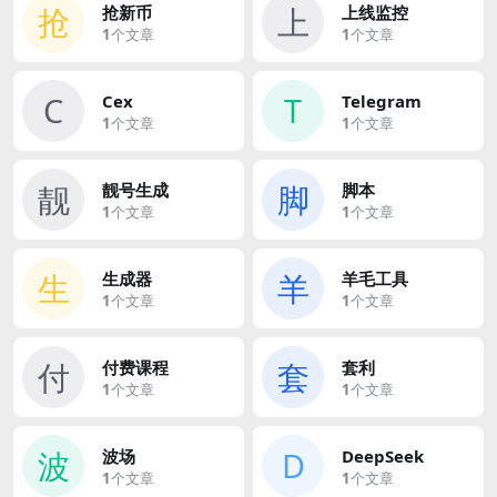
抢
上
抢新币
上线监控
1
个文章
1
个文章
C
T
Cex
Telegram
1
个文章
1
个文章
靓
脚
靓号生成
脚本
1
个文章
1
个文章
生
羊
生成器
羊毛工具
1
个文章
1
个文章
付
套
付费课程
套利
1
个文章
1
个文章
波
D
波场
DeepSeek
1
个文章
1
个文章