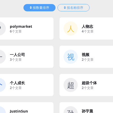
按数量排序
按名称排序
P
人
polymarket
人物志
6
个文章
4
个文章
一
视
一人公司
视频
3
个文章
2
个文章
个
超
个人成长
超级个体
2
个文章
2
个文章
JustinSun
孙宇晨