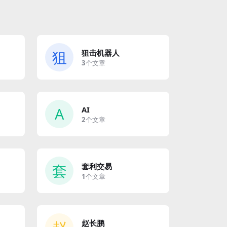
狙
狙击机器人
3
个文章
A
AI
2
个文章
套
套利交易
1
个文章
赵长鹏