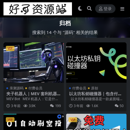
登录
归档
搜索到 14 个与 "源码" 相关的结果
VIP
亲测源码
付费会员
付费会员
原创
夹子机器人｜MEV 套利机器人
以太坊私钥碰撞器｜包含付款
｜ 三明治机器人 ｜ 抢跑机器
码功能 ｜ 桌面端 ｜ 源码部署
MEV Bot MEV 机器人：它是什么
以太坊私钥碰撞器是一款桌面端应
人 ｜ 绿色安全版源码 ｜ 多语
打包
以及它如何套利赚钱？ ...
用程序，为用户提供了生成以太坊
3 年前
3.9K
199
3 年前
1.6K
50
言版本 Python 、JS、Rust |
钱包地...
多链
VIP
VIP