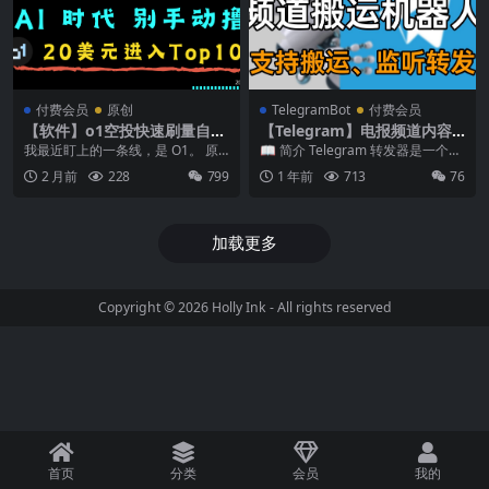
付费会员
原创
TelegramBot
付费会员
【软件】o1空投快速刷量自动
【Telegram】电报频道内容
化程序｜支持 AI Agent
搬运|群内容转发
我最近盯上的一条线，是 O1。 原
📖 简介 Telegram 转发器是一个强
因很简单。 Coinbase 已经把它放
大的消息转发工具，只需要你的账
2 月前
228
799
1 年前
713
76
进上线...
号加入频...
加载更多
Copyright © 2026
Holly Ink
- All rights reserved
首页
分类
会员
我的