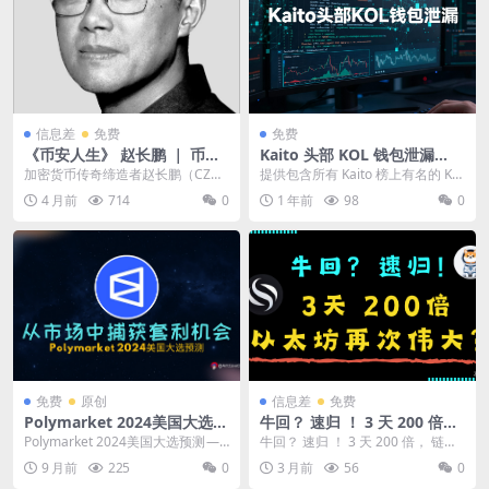
信息差
免费
免费
《币安人生》 赵长鹏 ｜ 币安
Kaito 头部 KOL 钱包泄漏
创始人 ｜ PDF
（粉丝 2w+以上）
加密货币传奇缔造者赵长鹏（CZ）
提供包含所有 Kaito 榜上有名的 KO
的自传式传记，揭秘全球最大交易
L 钱包地址。 也许有人创建了新的
4 月前
714
0
1 年前
98
0
所创始人的波澜人生...
钱包...
免费
原创
信息差
免费
Polymarket 2024美国大选预
牛回？ 速归 ！ 3 天 200 倍，
测 — — 从$36亿交易量中捕获
链上资金让以太坊再次伟大？
Polymarket 2024美国大选预测 —
牛回？ 速归 ！ 3 天 200 倍， 链上
套利机会
USDT 链上供应链创历史新高
— 如何从市场中捕获套利机会？ ...
资金让以太坊再次伟大？ USDT
9 月前
225
0
3 月前
56
0
！
链...