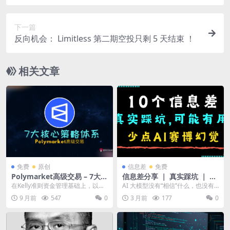
易) — 稳定运行版｜更新5种策略
下一篇
反向机会： Limitless 第二期空投只剩 5 天结束 ！
相关文章
免费
原创
信息差
免费
Polymarket高级交易 – 7大核
信息差分享 ｜ 真实踩坑 ｜ AI
心策略体系
省钱攻略 ｜ 炒币新人须知
在Kelly准则资金管理基础上，以下
AI 大模型没有“相信”什么，也没有
是预测市场专业交易者使用的7大核
真正使用过 A 它只是根据你输入的
9 月前
547
0
3 月前
177
0
心策略体系：...
prom...