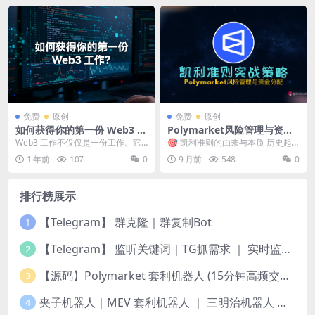
免费
原创
免费
原创
如何获得你的第一份 Web3 工
Polymarket风险管理与资金
作？实用技巧
分配-Kelly准则实战策略
Web3 工作不仅仅是一份工作。它
🎯 凯利准则的由来与本质 历史起
是一个拥有巨大潜力和职业机会的
源 凯利准则（Kelly Criterion） ...
1 年前
107
0
9 月前
548
0
地方，只需 3–...
排行榜展示
【Telegram】 群克隆｜群复制Bot
1
【Telegram】 监听关键词｜TG抓需求 ｜ 实时监测频道
2
【源码】Polymarket 套利机器人 (15分钟高频交易) — 稳定运行版｜更新5种策略
3
夹子机器人｜MEV 套利机器人 ｜ 三明治机器人 ｜ 抢跑机器人 ｜ 绿色安全版源码 ｜ 多语言版本 Python 、JS、Rust | 多链
4