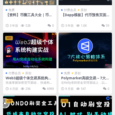
免费
付费会员
原创
【资料】币圈工具大全｜币圈
【Dapp模板】代币预售页面
指南｜入门手册
｜ IDO ｜ ICO ｜ DApp 发售
页面
3 年前
528
0
3 年前
1.0K
59
VIP
付费会员
原创
免费
原创
Web3超级个体交易系统构建
Polymarket高级交易 – 7大核
｜会员课程
心策略体系
快速掌握加密货币基础， 快速构建
在Kelly准则资金管理基础上，以下
AI 永久基础设施。 用最快的方案，
是预测市场专业交易者使用的7大核
4 月前
256
6999
9 月前
547
0
搭建起通...
心策略体系：...
VIP
VIP