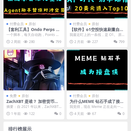
付费会员
原创
付费会员
原创
【套利工具】Ondo Perps 刷
【软件】o1空投快速刷量自动
奖励工具：$ONDO 低成本自
化程序｜支持 AI Agent
一个脚本，每天自动跑，Points 每
我最近盯上的一条线，是 O1。 原
动化空投, 每周 17 万美金 ！
周自动到账。 2026 年，一个叫 On
因很简单。 Coinbase 已经把它放
2 周前
280
799
2 月前
227
799
d...
进上线...
免费
原创
付费会员
原创
ZachXBT 是谁？ 加密货币匿
为什么MEME 钻石手成了接盘
名侦探
侠？
摘要：自 2021 年以来，ZachXBT
我觉得，现在 Meme 正在走向一个
一直是一位自学成才的区块链调查
终点 市场越来越像 ICO 后期。 201
1 年前
122
0
4 天前
67
0
员的数字...
7...
排行榜展示