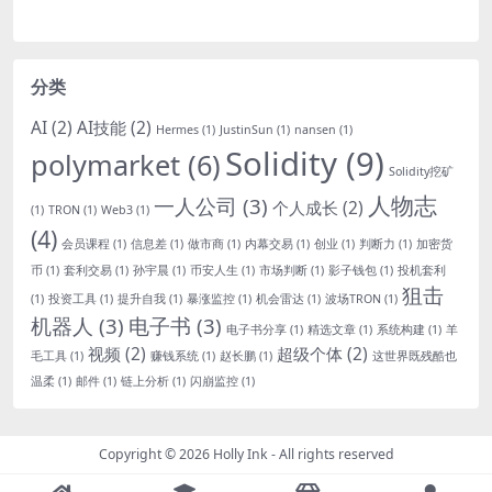
分类
AI
(2)
AI技能
(2)
Hermes
(1)
JustinSun
(1)
nansen
(1)
Solidity
(9)
polymarket
(6)
Solidity挖矿
人物志
一人公司
(3)
个人成长
(2)
(1)
TRON
(1)
Web3
(1)
(4)
会员课程
(1)
信息差
(1)
做市商
(1)
内幕交易
(1)
创业
(1)
判断力
(1)
加密货
币
(1)
套利交易
(1)
孙宇晨
(1)
币安人生
(1)
市场判断
(1)
影子钱包
(1)
投机套利
狙击
(1)
投资工具
(1)
提升自我
(1)
暴涨监控
(1)
机会雷达
(1)
波场TRON
(1)
机器人
(3)
电子书
(3)
电子书分享
(1)
精选文章
(1)
系统构建
(1)
羊
视频
(2)
超级个体
(2)
毛工具
(1)
赚钱系统
(1)
赵长鹏
(1)
这世界既残酷也
温柔
(1)
邮件
(1)
链上分析
(1)
闪崩监控
(1)
Copyright © 2026
Holly Ink
- All rights reserved