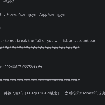
命令一键启动
t -v $(pwd)/config.yml:/app/config.yml
5
 to not break the ToS or you will risk an account ban!
##################################
on: 20240627.f6672cf) ##
##################################
并输入密码（Telegram API触发），之后提示success即成