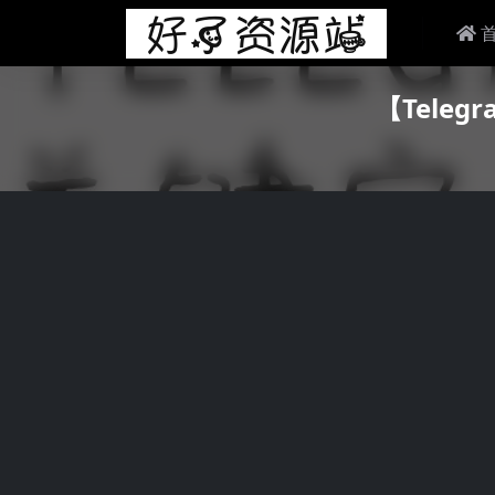
【Tele