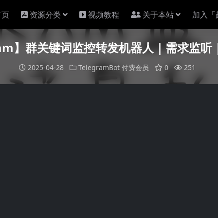
首页
资源分类
视频教程
关于本站
加入「
gram】群关键词监控转发机器人｜需求监
2025-04-28
TelegramBot
付费会员
0
251