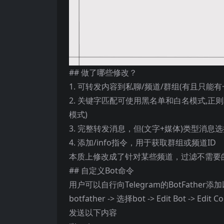
## 做了哪些修改？
1. 可转发内容到私聊/频道/群组(有且只能有
2. 关键字匹配可使用黑名单和白名模式,正则表
模式)
3. 完整转发消息，但(文字+媒体)类型消息
4. 添加/info指令，用于获取群组或频道ID
本质上修改成了针对某些频道，过滤不需要
## 自定义Bot命令
用户可以自行向Telegram的BotFather添
botfather -> 选择bot -> Edit Bot -> Edit
发送以下内容