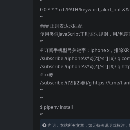
“`
0 0 * * * cd /PATH/keyword_alert_bot && 
“`
### 正则表达式匹配
使用类似JavaScript正则语法规则，用/
“`
# 订阅手机型号关键字：iphone x，排除
/subscribe /(iphone\s*x)(?:[^sr]|$)/ig co
/subscribe /(iphone\s*x)(?:[^sr]|$)/ig ht
# xx券
/subscribe /([\S]{2}券)/g https://t.me/tia
“`
“`
$ pipenv install
“`
声明：本站所有文章，如无特殊说明或标注，