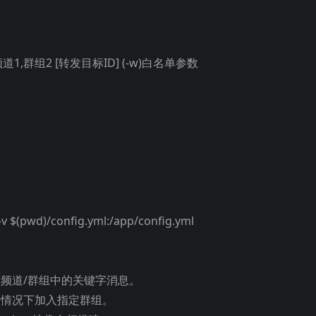
频道1,群组2 [转发目标ID] (-w)白名单参数
-v $(pwd)/config.yml:/app/config.yml
监测频道/群组中的关键字消息。
证的情况下加入指定群组。