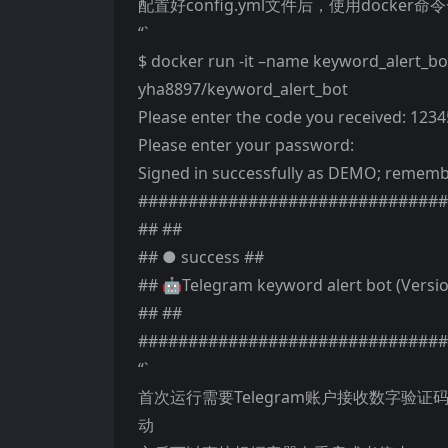
配置好config.yml文件后，使用docker
“`
$ docker run -it –name keyword_alert_bo
yha8897/keyword_alert_bot
Please enter the code you received: 1234
Please enter your password:
Signed in successfully as DEMO; remember
###############################
## ##
## ● success ##
## 🤖️Telegram keyword alert bot (Versi
## ##
###############################
“`
首次运行需要Telegram账户接收数字验证码，
动