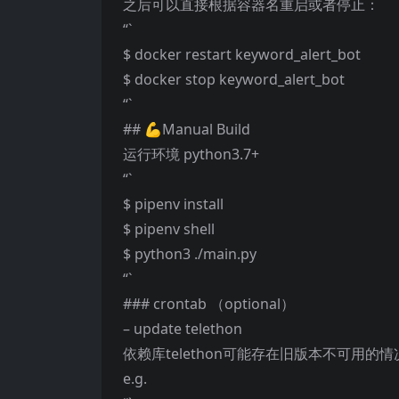
之后可以直接根据容器名重启或者停止：
“`
$ docker restart keyword_alert_bot
$ docker stop keyword_alert_bot
“`
## 💪Manual Build
运行环境 python3.7+
“`
$ pipenv install
$ pipenv shell
$ python3 ./main.py
“`
### crontab （optional）
– update telethon
依赖库telethon可能存在旧版本不可用
e.g.