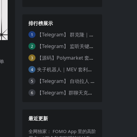
排行榜展示
【Telegram】 群克隆｜群复制Bot
1
【Telegram】 监听关键词｜TG抓需求 ｜ 实时监测频道
2
【源码】Polymarket 套利机器人 (15分钟高频交易) — 稳定运行版｜更新5种策略
3
名单
夹子机器人｜MEV 套利机器人 ｜ 三明治机器人 ｜ 抢跑机器人 ｜ 绿色安全版源码 ｜ 多语言版本 Python 、JS、Rust | 多链
4
【Telegram】 自动拉人 ｜ 自动强拉机器人 ｜电报群拉人Bot🤖️
5
【Telegram】群聊天克隆｜群复制 ｜Telegram 历史记录转发
6
最近更新
全网独家： FOMO App 里的高阶