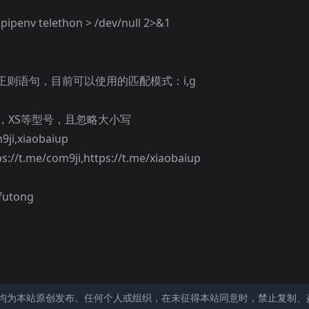
pipenv telethon > /dev/null 2>&1
包裹正则语句，目前可以使用的匹配模式：i,g
XR，XS等型号，且忽略大小写
m9ji,xiaobaiup
tps://t.me/com9ji,https://t.me/xiaobaiup
nfutong
均为本站原创发布。任何个人或组织，在未征得本站同意时，禁止复制、