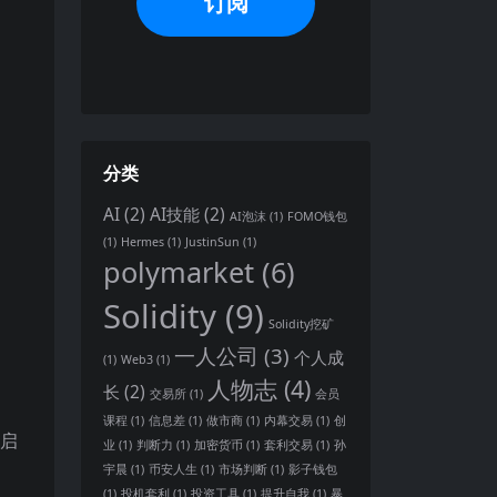
分类
AI
(2)
AI技能
(2)
AI泡沫
(1)
FOMO钱包
(1)
Hermes
(1)
JustinSun
(1)
polymarket
(6)
Solidity
(9)
Solidity挖矿
一人公司
(3)
个人成
(1)
Web3
(1)
人物志
(4)
长
(2)
交易所
(1)
会员
课程
(1)
信息差
(1)
做市商
(1)
内幕交易
(1)
创
功启
业
(1)
判断力
(1)
加密货币
(1)
套利交易
(1)
孙
宇晨
(1)
币安人生
(1)
市场判断
(1)
影子钱包
(1)
投机套利
(1)
投资工具
(1)
提升自我
(1)
暴