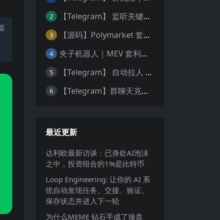
【Telegram】 监听关键词｜TG抓需求 ｜ 实时监测频道
2
盗
【源码】Polymarket 套利机器人 (15分钟高频交易) — 稳定运行版｜更新5种策略
3
夹子机器人｜MEV 套利机器人 ｜ 三明治机器人 ｜ 抢跑机器人 ｜ 绿色安全版源码 ｜ 多语言版本 Python 、JS、Rust | 多链
4
【Telegram】 自动拉人 ｜ 自动强拉机器人 ｜电报群拉人Bot🤖️
5
【Telegram】群聊天克隆｜群复制 ｜Telegram 历史记录转发
6
最近更新
达利欧最新访谈：已身处AI泡沫
之中，投资组合的1%是比特币
Loop Engineering: 让你的 AI 系
统自动发现任务、交接、验证、
保存状态并进入下一轮
为什么MEME 钻石手成了接盘