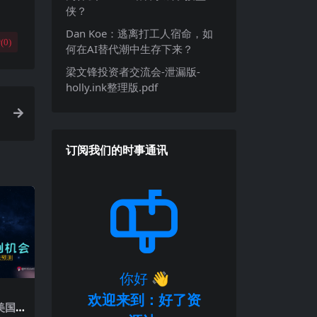
侠？
Dan Koe：逃离打工人宿命，如
(
0
)
何在AI替代潮中生存下来？
梁文锋投资者交流会-泄漏版-
holly.ink整理版.pdf
监
订阅我们的时事通讯
你好
👋
欢迎来到：好了资
4美国大