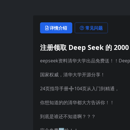
详情介绍
常见问题
注册领取 Deep Seek 的 2000
eepseek资料清华大学出品免费送！！Dee
国家权威，清华大学开源分享！
24页指导手册➕104页从入门到精通，
你想知道的的清华都大方告诉你！！
到底是谁还不知道啊？？？