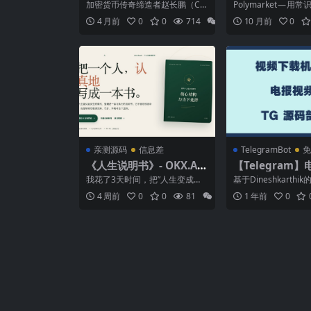
币安创始人 ｜ PDF
钱的新世界
加密货币传奇缔造者赵长鹏（C
Polymarket — 
Z）的自传式传记，揭秘全球最大
界 接触了很久 Polymark
4 月前
0
0
714
0
10 月前
0
交易所创始人的波澜人生...
亲测源码
信息差
TelegramBot
免
《人生说明书》- OKX.AI
【Telegram
上架 ASP 全流程
下载｜资源下载
我花了3天时间，把”人生变成了
基于Dineshkarthi
一本书” 。 发布到了 h...
报视频下载，电报资
4 周前
0
0
81
0
1 年前
0
平台，支持...