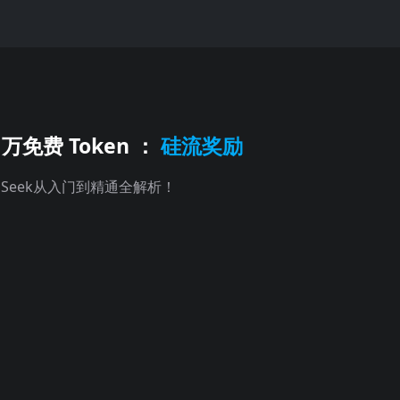
 万免费 Token
：
硅流奖励
pSeek从入门到精通全解析！