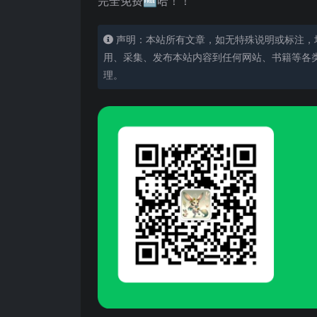
完全免费🆓哈！！
声明：本站所有文章，如无特殊说明或标注，
用、采集、发布本站内容到任何网站、书籍等各
理。