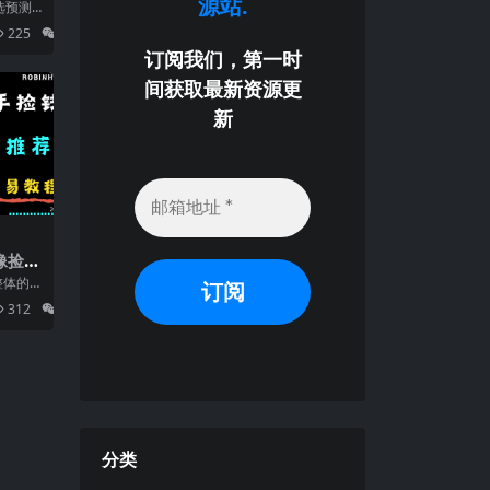
源站.
亿交易
大选预测
套利机
225
0
订阅我们，第一时
间获取最新资源更
新
像捡钱
0个
 整体的
手罗宾
312
0
推荐路
分类