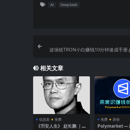
AI
DeepSeek
波场链TRON小白赚钱10分钟速成手册.pdf
n Pump 全指南教
相关文章
信息差
免费
免费
原创
《币安人生》 赵长鹏 ｜
Polymarket 