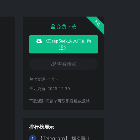
下载
免费下载
《DeepSeek从入门到精
通》
查看预览
包含资源:
(1个)
最近更新:
2025-12-30
下载遇到问题？可联系客服或反馈
排行榜展示
【Telegram】 群克隆｜群复制Bot
1