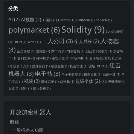
分类
AI
(2)
AI技能
(2)
AI泡沫
(1)
Hermes
(1)
JustinSun
(1)
nansen
(1)
Solidity
(9)
polymarket
(6)
Solidity挖矿
人物志
一人公司
(3)
个人成长
(2)
(1)
TRON
(1)
Web3
(1)
(4)
会员课程
(1)
信息差
(1)
做市商
(1)
内幕交易
(1)
创业
(1)
判断力
(1)
加密货
币
(1)
套利交易
(1)
孙宇晨
(1)
币安人生
(1)
市场判断
(1)
影子钱包
(1)
投机套利
狙击
(1)
投资工具
(1)
提升自我
(1)
暴涨监控
(1)
机会雷达
(1)
波场TRON
(1)
机器人
(3)
电子书
(3)
电子书分享
(1)
精选文章
(1)
系统构建
(1)
羊
视频
(2)
超级个体
(2)
毛工具
(1)
赚钱系统
(1)
赵长鹏
(1)
这世界既残酷也
温柔
(1)
邮件
(1)
链上分析
(1)
开放加密机器人
概述
一般机器人功能