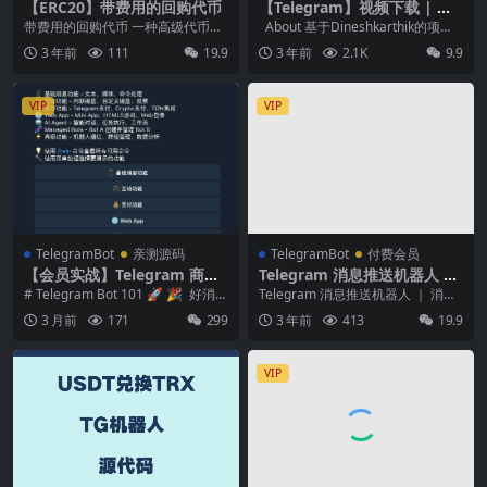
【ERC20】带费用的回购代币
【Telegram】视频下载 | 机
器人🤖️ ｜电报群视频下载
带费用的回购代币 一种高级代币，
About 基于Dineshkarthik的项
具有开发人员寻找的大多数现代智
目， 电报视频下载，...
3 年前
111
19.9
3 年前
2.1K
9.9
能合约功能。 借助...
VIP
VIP
TelegramBot
亲测源码
TelegramBot
付费会员
【会员实战】Telegram 商业
Telegram 消息推送机器人 ｜
化产品构建｜支付闭环｜AI A
消息推送 ｜ 🤖️
# Telegram Bot 101 🚀 🎉 好消
Telegram 消息推送机器人 ｜ 消息
gent 矩阵 ｜ 加密货币 ｜ 获
息！ 这个项目已经完整覆盖了...
推送 ｜ 🤖️ 建立 T...
3 月前
171
299
3 年前
413
19.9
客引流 ｜ 官网 90% 核心功能
源码
VIP