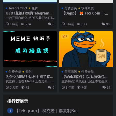
TelegramBot
免费
付费会员
软件系统
USDT兑换TRX的Telegram机
【Dapp】 🦊 Fox Coin ｜ME
器人
ME币官网｜Dapp模板
一款开源自动化USDT兑换TRX的Te
legram机器人！ 项目简介 ...
1 年前
234
0
3 年前
313
9.9
VIP
付费会员
原创
亲测源码
付费会员
为什么MEME 钻石手成了接盘
【Web3软件】以太坊钱包批
侠？
量生成器｜批量创建私钥｜本
我觉得，现在 Meme 正在走向一个
主要特点: 离线运行,完全本地生成,
地离线安全版
终点 市场越来越像 ICO 后期。 201
私钥在您的设备上,安全可靠。 一次
5 天前
72
0
3 年前
768
29
7...
可以批量生...
排行榜展示
【Telegram】 群克隆｜群复制Bot
1