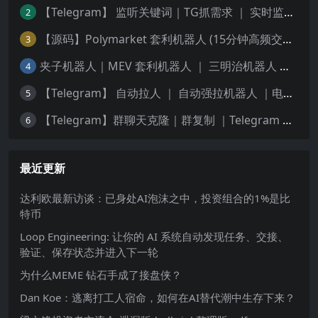
【Telegram】 监听关键词｜TG抓需求 ｜ 实时监测频道
2
【源码】Polymarket 套利机器人 (15分钟高频交易) — 稳定运行版｜更新5种策略
3
夹子机器人｜MEV 套利机器人 ｜ 三明治机器人 ｜ 抢跑机器人 ｜ 绿色安全版源码 ｜ 多语言版本 Python 、JS、Rust | 多链
4
【Telegram】 自动拉人 ｜ 自动强拉机器人 ｜电报群拉人Bot🤖️
5
【Telegram】群聊天克隆｜群复制 ｜Telegram 历史记录转发
6
最近更新
达利欧最新访谈：已身处AI泡沫之中，投资组合的1%是比
特币
Loop Engineering: 让你的 AI 系统自动发现任务、交接、
验证、保存状态并进入下一轮
为什么MEME 钻石手成了接盘侠？
Dan Koe：逃离打工人宿命，如何在AI替代潮中生存下来？