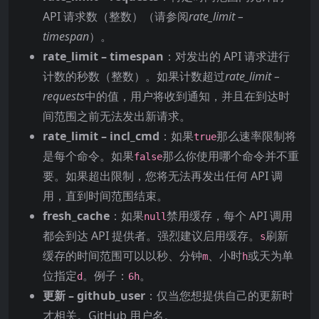
API 请求数（整数）（请参阅
rate_limit –
timespan
）。
rate_limit – timespan
：对发出的 API 请求进行
计数的秒数（整数）。如果计数超过
rate_limit –
requests
中的值，用户将收到通知，并且在到达时
间范围之前无法发出新请求。
rate_limit – incl_cmd
：如果
那么速率限制将
true
是每个命令。如果
那么你使用哪个命令并不重
false
要。如果超出限制，您将无法再发出任何 API 调
用，直到时间范围结束。
fresh_cache
：如果
禁用缓存，每个 API 调用
null
都会到达 API 提供者。强烈建议启用缓存。
刷新
s
缓存的时间范围可以以秒、分钟
、小时
或天为单
m
h
位指定
。例子：
。
d
6h
更新 – github_user
：仅当您想提供自己的更新时
才相关。GitHub 用户名。