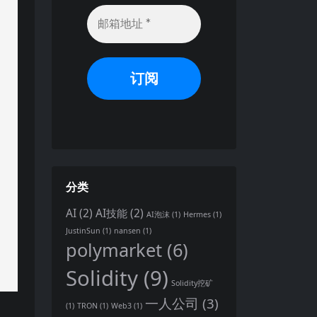
分类
AI
(2)
AI技能
(2)
AI泡沫
(1)
Hermes
(1)
JustinSun
(1)
nansen
(1)
polymarket
(6)
Solidity
(9)
Solidity挖矿
一人公司
(3)
(1)
TRON
(1)
Web3
(1)