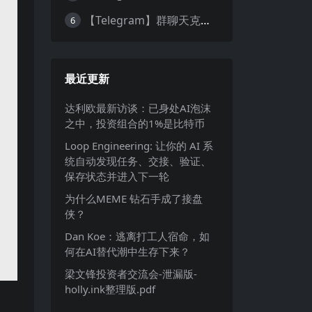
【Telegram】群聊天克隆｜群复制 ｜Telegram 历史记录转发
6
最近更新
达利欧最新访谈：已身处AI泡沫
之中，投资组合的1%是比特币
Loop Engineering: 让你的 AI 系
统自动发现任务、交接、验证、
保存状态并进入下一轮
为什么MEME 钻石手成了接盘
侠？
Dan Koe：逃离打工人宿命，如
何在AI替代潮中生存下来？
梁文锋投资者交流会-泄漏版-
holly.ink整理版.pdf