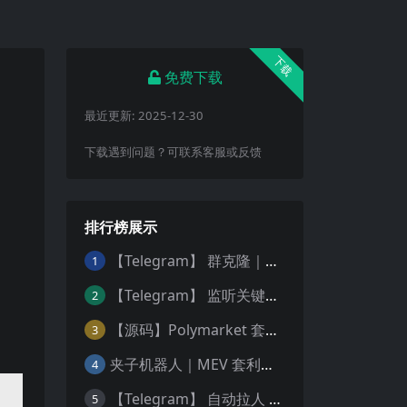
下载
免费下载
最近更新:
2025-12-30
下载遇到问题？可联系客服或反馈
排行榜展示
【Telegram】 群克隆｜群复制Bot
1
【Telegram】 监听关键词｜TG抓需求 ｜ 实时监测频道
2
【源码】Polymarket 套利机器人 (15分钟高频交易) — 稳定运行版｜更新5种策略
3
夹子机器人｜MEV 套利机器人 ｜ 三明治机器人 ｜ 抢跑机器人 ｜ 绿色安全版源码 ｜ 多语言版本 Python 、JS、Rust | 多链
4
【Telegram】 自动拉人 ｜ 自动强拉机器人 ｜电报群拉人Bot🤖️
5