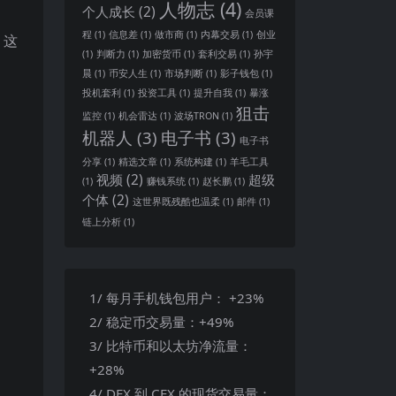
人物志
(4)
个人成长
(2)
会员课
程
(1)
信息差
(1)
做市商
(1)
内幕交易
(1)
创业
 这
(1)
判断力
(1)
加密货币
(1)
套利交易
(1)
孙宇
晨
(1)
币安人生
(1)
市场判断
(1)
影子钱包
(1)
投机套利
(1)
投资工具
(1)
提升自我
(1)
暴涨
狙击
监控
(1)
机会雷达
(1)
波场TRON
(1)
机器人
(3)
电子书
(3)
电子书
分享
(1)
精选文章
(1)
系统构建
(1)
羊毛工具
视频
(2)
超级
(1)
赚钱系统
(1)
赵长鹏
(1)
个体
(2)
这世界既残酷也温柔
(1)
邮件
(1)
链上分析
(1)
1/ 每月手机钱包用户： +23%
2/ 稳定币交易量：+49%
3/ 比特币和以太坊净流量：
+28%
4/ DEX 到 CEX 的现货交易量：