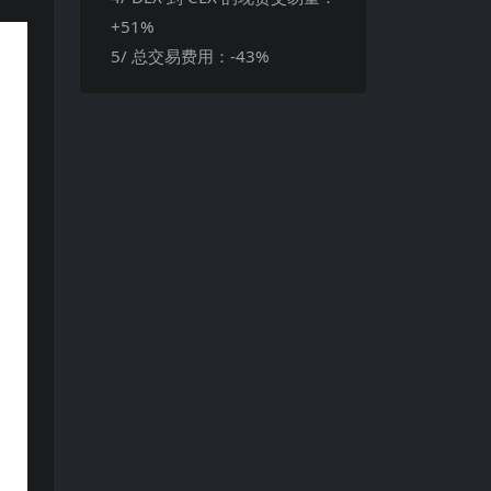
+51%
5/ 总交易费用：-43%