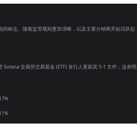
熟的标志。随着监管规则更加清晰，以及主要分销商开始活跃起
Solana 交易所交易基金 (ETF) 发行人更新其 S-1 文件，这表
17%
11%