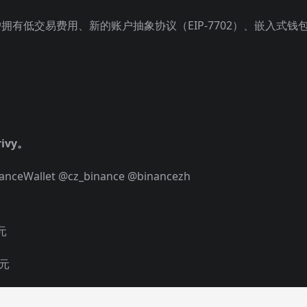
户拥有低交易费用、新的账户抽象协议（EIP-7702）、嵌入式钱
ivy。
anceWallet @cz_binance @binancezh
元
美元