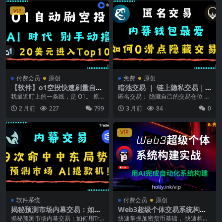
VIP
付费会员
原创
免费
原创
【软件】o1空投快速刷量自动
暗池交易 ｜ 链上隐私交易｜
化程序｜支持 AI Agent
匿名交易 ｜ 0 滑点交易 ｜ 交
我最近盯上的一条线，是 O1。 原
匿名交易： 隐藏自己的交易仓位 ht
易奖励
因很简单。 Coinbase 已经把它放
tps://www.vanish.trade...
2 月前
227
799
3 月前
84
0
进上线...
VIP
软件系统
付费会员
原创
揭秘预测市场内幕交易：如何
Web3超级个体交易系统构建
用TradeFox追踪并复制“先知”
｜会员课程
揭秘预测市场内幕交易：如何用Tra
快速掌握加密货币基础， 快速构建