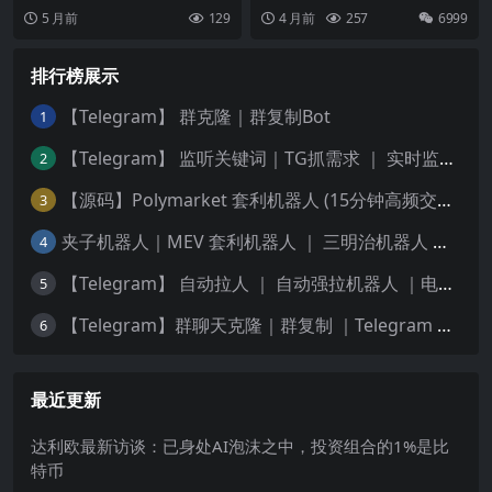
钱包获利
deFox追踪并复制“先知”钱包获利 在
AI 永久基础设施。 用最快的方案，
5 月前
129
4 月前
257
6999
Pol...
搭建起通...
排行榜展示
【Telegram】 群克隆｜群复制Bot
1
【Telegram】 监听关键词｜TG抓需求 ｜ 实时监测频道
2
【源码】Polymarket 套利机器人 (15分钟高频交易) — 稳定运行版｜更新5种策略
3
夹子机器人｜MEV 套利机器人 ｜ 三明治机器人 ｜ 抢跑机器人 ｜ 绿色安全版源码 ｜ 多语言版本 Python 、JS、Rust | 多链
4
【Telegram】 自动拉人 ｜ 自动强拉机器人 ｜电报群拉人Bot🤖️
5
【Telegram】群聊天克隆｜群复制 ｜Telegram 历史记录转发
6
最近更新
达利欧最新访谈：已身处AI泡沫之中，投资组合的1%是比
特币