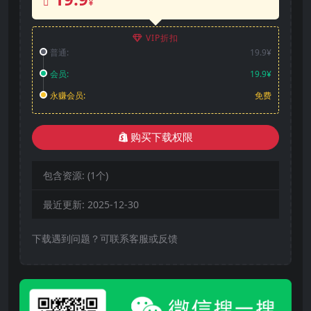
¥
VIP折扣
普通:
19.9¥
会员:
19.9¥
永赚会员:
免费
购买下载权限
包含资源:
(1个)
最近更新:
2025-12-30
下载遇到问题？可联系客服或反馈