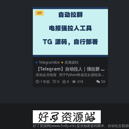
VIP
TelegramBot
亲测源码
【Telegram】自动拉人｜强拉群 ｜
群拉人机器人（源码）
添加会员电报 用于Python将成员从源组添加
到目标组（迁移组成员...
1 年前
0
0
318
59
好了资源网(www.holly.ink) 提供独家套利脚本、自动化交易