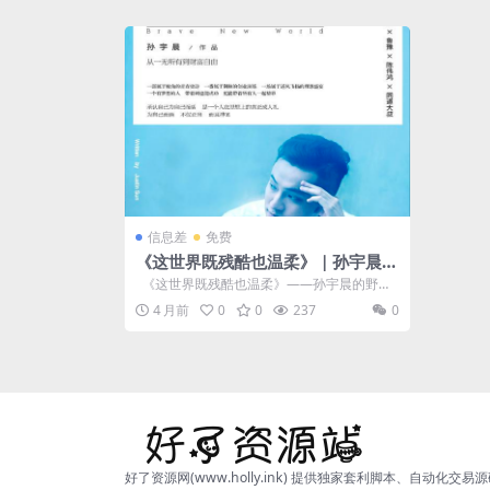
信息差
免费
《这世界既残酷也温柔》｜孙宇晨
｜ 90后亿万富翁成长之路 ｜PDF
《这世界既残酷也温柔》——孙宇晨的野
心、争议与真实 📖 书籍介绍 ...
4 月前
0
0
237
0
好了资源网(www.holly.ink) 提供独家套利脚本、自动化交易