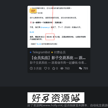
VIP
TelegramBot
付费会员
【会员实战】影子交易系统 — 跟着
做市商一起赚钱
影子交易系统 — 跟着做市商一起赚钱 你看到
的是涨跌，我们看到的是做市商的每一步...
3 月前
0
0
760
799
好了资源网(www.holly.ink) 提供独家套利脚本、自动化交易