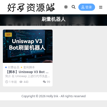
登录
刷量机器人
VIP
付费会员
套利脚本
【脚本】Uniswap V3 Bot 刷
量机器人｜刷交易量｜画K线
简介 在 Uniswap 上进行代币洗盘
交易。 每1-3600 秒随机进行一次
1 年前
443
99
交...
Copyright © 2026
Holly Ink
- All rights reserved