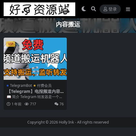
登录
内容搬运
VIP
TelegramBot
付费会员
【Telegram】电报频道内容
搬运|群内容转发
📖 简介 Telegram 转发器是一个强
大的消息转发工具，只需要你的账
1 年前
717
76
号加入频...
Copyright © 2026
Holly Ink
- All rights reserved